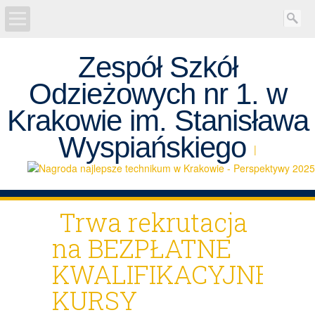
Zespół Szkół
AKTUALNOŚCI
Odzieżowych nr 1. w
REKRUTACJA
Krakowie im. Stanisława
Projekty
Wyspiańskiego
|
SZKOŁA
Egzaminy
Trwa rekrutacja
na BEZPŁATNE
UCZEŃ
KWALIFIKACYJNE
RODZICE
KURSY