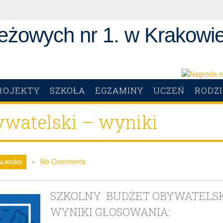
eżowych nr 1. w Krakowie
ROJEKTY
SZKOŁA
EGZAMINY
UCZEŃ
RODZ
ywatelski – wyniki
●
No Comments
ALNOŚCI
SZKOLNY BUDŻET OBYWATELSKI
WYNIKI GŁOSOWANIA: