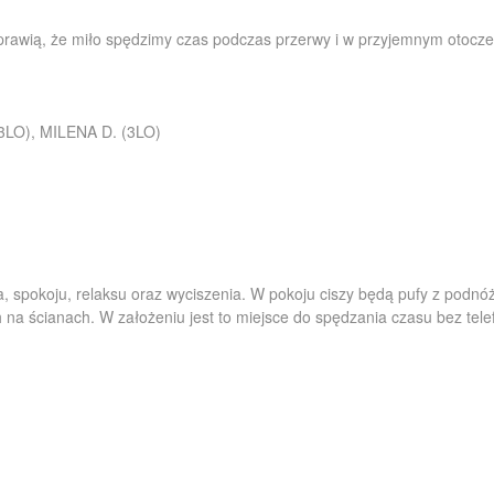
 sprawią, że miło spędzimy czas podczas przerwy i w przyjemnym otocze
(3LO), MILENA D. (3LO)
 spokoju, relaksu oraz wyciszenia. W pokoju ciszy będą pufy z podnó
 na ścianach. W założeniu jest to miejsce do spędzania czasu bez tele