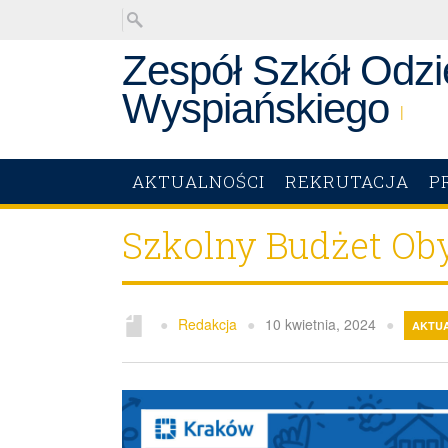
Zespół Szkół Odzi
Wyspiańskiego
|
AKTUALNOŚCI
REKRUTACJA
P
Szkolny Budżet Ob
●
Redakcja
●
10 kwietnia, 2024
●
AKTU