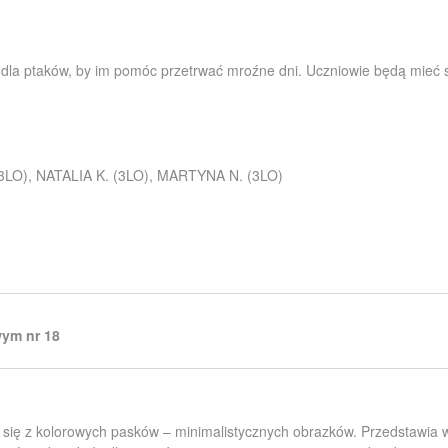
la ptaków, by im pomóc przetrwać mroźne dni. Uczniowie będą mieć s
(3LO), NATALIA K. (3LO), MARTYNA N. (3LO)
ym nr 18
y się z kolorowych pasków – minimalistycznych obrazków. Przedstawia w