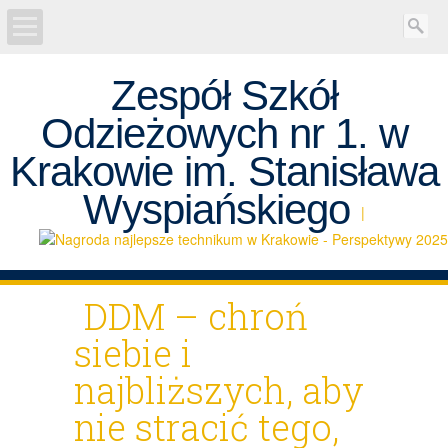
Zespół Szkół
AKTUALNOŚCI
Odzieżowych nr 1. w
REKRUTACJA
Krakowie im. Stanisława
Projekty
Wyspiańskiego
|
SZKOŁA
Egzaminy
DDM – chroń
siebie i
UCZEŃ
najbliższych, aby
RODZICE
nie stracić tego,