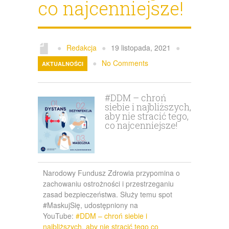
co najcenniejsze!
Galeria
Kontakt
●
Redakcja
●
19 listopada, 2021
●
●
No Comments
AKTUALNOŚCI
#DDM – chroń
siebie i najbliższych,
aby nie stracić tego,
co najcenniejsze!
Narodowy Fundusz Zdrowia przypomina o
zachowaniu ostrożności i przestrzeganiu
zasad bezpieczeństwa. Służy temu spot
#MaskujSię, udostępniony na
YouTube:
#DDM – chroń siebie i
najbliższych, aby nie stracić tego co