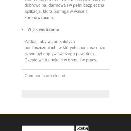
dobrowolna, darmowa i w pełni bezpieczna
aplikacja, która pomaga w walce z
koronawirusem.
W
jak
wietrzenie
Zadbaj, aby w zamkniętych
pomieszczeniach, w których spędzasz dużo
czasu był dopływ świeżego powietrza.
Często wietrz pokoje w domu i w pracy.
Comments are closed.
Szukaj: