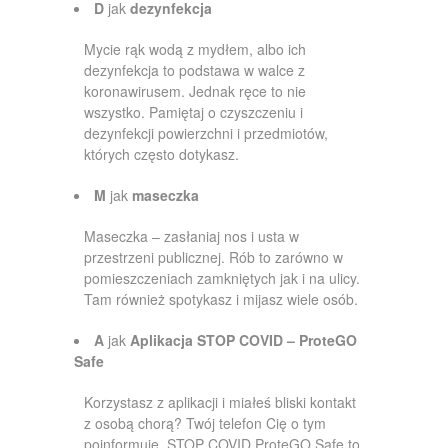
D
jak
dezynfekcja
Mycie rąk wodą z mydłem, albo ich
dezynfekcja to podstawa w walce z
koronawirusem. Jednak ręce to nie
wszystko. Pamiętaj o czyszczeniu i
dezynfekcji powierzchni i przedmiotów,
których często dotykasz.
M
jak
maseczka
Maseczka – zasłaniaj nos i usta w
przestrzeni publicznej. Rób to zarówno w
pomieszczeniach zamkniętych jak i na ulicy.
Tam również spotykasz i mijasz wiele osób.
A
jak
Aplikacja STOP COVID – ProteGO
Safe
Korzystasz z aplikacji i miałeś bliski kontakt
z osobą chorą? Twój telefon Cię o tym
poinformuje. STOP COVID ProteGO Safe to