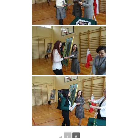
◄
1
2