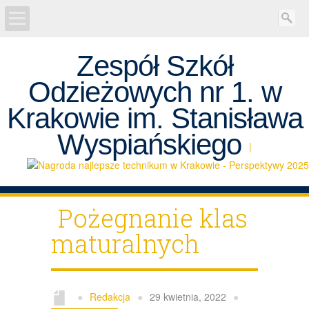
Zespół Szkół
AKTUALNOŚCI
Odzieżowych nr 1. w
REKRUTACJA
Krakowie im. Stanisława
Projekty
Wyspiańskiego
|
SZKOŁA
Egzaminy
Pożegnanie klas
maturalnych
UCZEŃ
RODZICE
●
Redakcja
●
29 kwietnia, 2022
●