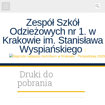
Zespół Szkół
AKTUALNOŚCI
Odzieżowych nr 1. w
REKRUTACJA
Krakowie im. Stanisława
Projekty
Wyspiańskiego
|
SZKOŁA
Egzaminy
Druki do
pobrania
UCZEŃ
RODZICE